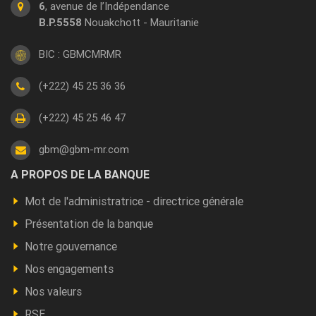
6
, avenue de l’Indépendance
B.P.5558
Nouakchott - Mauritanie
BIC : GBMCMRMR
(+222) 45 25 36 36
(+222) 45 25 46 47
gbm@gbm-mr.com
Footer
A PROPOS DE LA BANQUE
a
Mot de l'administratrice - directrice générale
propos
Présentation de la banque
Notre gouvernance
Nos engagements
Nos valeurs
RSE