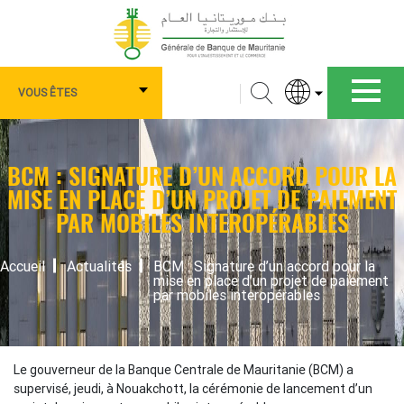
Aller
au
contenu
principal
Navigation
Rechercher
VOUS ÊTES
principale
Vous
êtes
BCM : SIGNATURE D’UN ACCORD POUR LA
MISE EN PLACE D’UN PROJET DE PAIEMENT
PAR MOBILES INTEROPÉRABLES
FIL
Accueil
Actualités
BCM : Signature d’un accord pour la
mise en place d’un projet de paiement
D'ARIANE
par mobiles interopérables
Le gouverneur de la Banque Centrale de Mauritanie (BCM) a
supervisé, jeudi, à Nouakchott, la cérémonie de lancement d’un