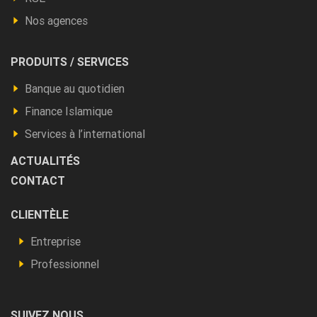
Nos agences
Footer
PRODUITS / SERVICES
Produits
Banque au quotidien
et
Finance Islamique
autres
Services à l’international
ACTUALITÉS
CONTACT
Footer
CLIENTÈLE
Vous
Entreprise
êtes
Professionnel
SUIVEZ NOUS