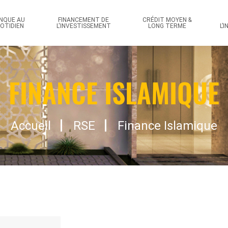
idents
NQUE AU
FINANCEMENT DE
CRÉDIT MOYEN &
OTIDIEN
L'INVESTISSEMENT
LONG TERME
L’
tranger
FINANCE ISLAMIQUE
Accueil
RSE
Finance Islamique