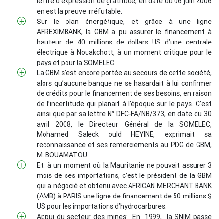
lettre d’expression de gratitude, en date du 06 juin 2006
en est la preuve irréfutable.
Sur le plan énergétique, et grâce à une ligne
AFREXIMBANK, la GBM a pu assurer le financement à
hauteur de 40 millions de dollars US d’une centrale
électrique à Nouakchott, à un moment critique pour le
pays et pour la SOMELEC.
La GBM s’est encore portée au secours de cette société,
alors qu’aucune banque ne se hasardait à lui confirmer
de crédits pour le financement de ses besoins, en raison
de l’incertitude qui planait à l’époque sur le pays. C’est
ainsi que par sa lettre N° DFC-FA/NB/373, en date du 30
avril 2008, le Directeur Général de la SOMELEC,
Mohamed Saleck ould HEYINE, exprimait sa
reconnaissance et ses remerciements au PDG de GBM,
M. BOUAMATOU.
Et, à un moment où la Mauritanie ne pouvait assurer 3
mois de ses importations, c’est le président de la GBM
qui a négocié et obtenu avec
AFRICAN MERCHANT BANK
(AMB)
à PARIS une ligne de financement de 50 millions $
US pour les importations d’hydrocarbures.
Appui du secteur des mines: En 1999, la SNIM passe