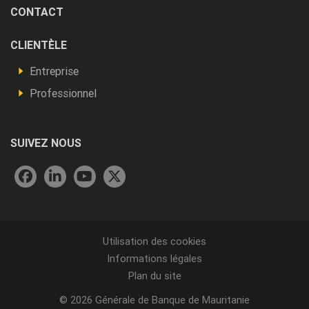
CONTACT
Footer
CLIENTÈLE
Vous
Entreprise
êtes
Professionnel
SUIVEZ NOUS
Menu
Utilisation des cookies
Informations légales
Pied
Plan du site
de
page
© 2026 Générale de Banque de Mauritanie