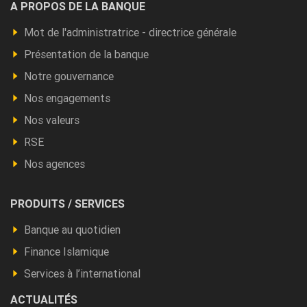
Footer
A PROPOS DE LA BANQUE
a
Mot de l'administratrice - directrice générale
propos
Présentation de la banque
Notre gouvernance
Nos engagements
Nos valeurs
RSE
Nos agences
Footer
PRODUITS / SERVICES
Produits
Banque au quotidien
et
Finance Islamique
autres
Services à l’international
ACTUALITÉS