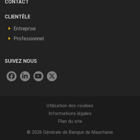
CONTACT
Footer
CLIENTÈLE
Vous
Entreprise
êtes
Professionnel
SUIVEZ NOUS
Menu
Utilisation des cookies
Informations légales
Pied
Plan du site
de
page
© 2026 Générale de Banque de Mauritanie