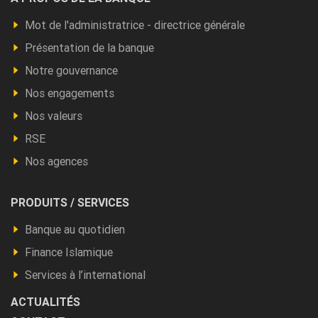
Footer
a
Mot de l'administratrice - directrice générale
propos
Présentation de la banque
Notre gouvernance
Nos engagements
Nos valeurs
RSE
Nos agences
Footer
PRODUITS / SERVICES
Produits
Banque au quotidien
et
Finance Islamique
autres
Services à l’international
ACTUALITÉS