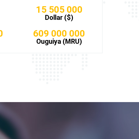
15 505 000
Dollar ($)
0
609 000 000
Ouguiya (MRU)