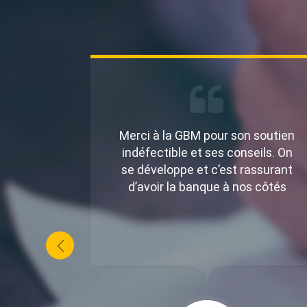
 soutien
Nous apprécions tout
eils. On
particulièrement la rapidité du
assurant
traitement de nos opérations par
 côtés
la GBM