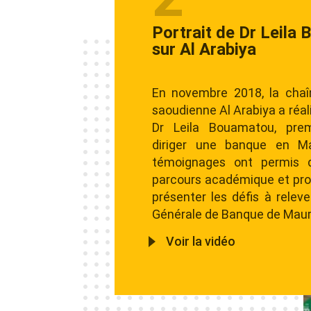
Dr Leila Bouamatou p
cérémonie anniversai
Fundación Mujeres P
Dr Leila Bouamatou a représ
de la Fondation Boua
anniversaire de la Fondat
Africa (Femmes pour l'Afriq
de Sa Majesté la Reine Sofi
mai 2013. L'inauguration 
«Année 1 : Regard sur l'Afr
présenter les principaux proj
fondation espagnole sur le c
dans divers domaines : éd
développement é
autonomisation.