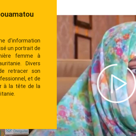
résente à la
re de la
or África
enté le Président
matou au 1er
ion Mujeres Por
ue), en présence
a d’Espagne le 30
de l'exposition
ique» a permis de
ets lancés par la
ontinent africain
ucation, santé,
conomique,