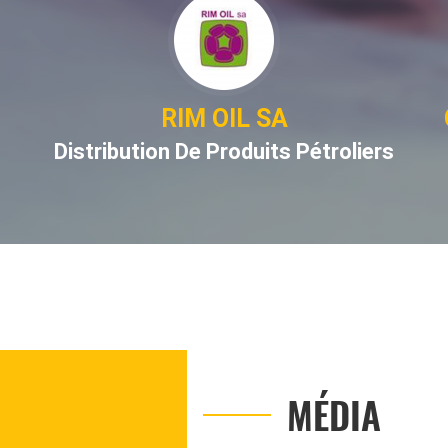
CHINA ROAD AND BRIDGE
CORPORATION (CRBC)
ers
Construction
MÉDIA