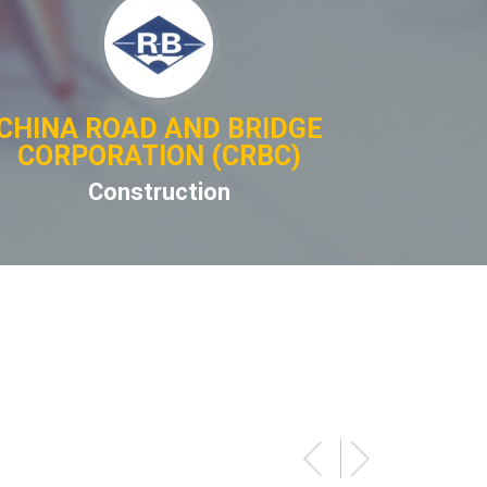
MCG
Bureau D’études