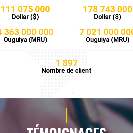
111 075 000
178 743 000
Dollar ($)
Dollar ($)
4 363 000 000
7 021 000 00
Ouguiya (MRU)
Ouguiya (MRU)
1 897
Nombre de client