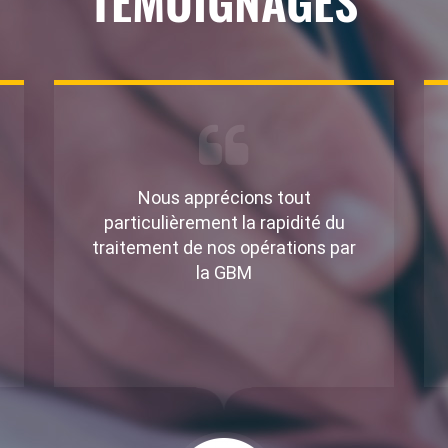
TÉMOIGNAGES
La GBM a toujours su répondre à
nos besoins et à nos attentes.
Nous sommes heureux de l’avoir
comme partenaire