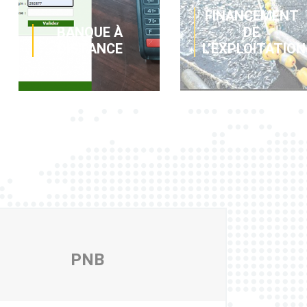
FINANCEMENT
FINANCEMENT
DE
DE
L’EXPLOITATION
L’INVESTISSEM
Diverses
Des solutions
solutions pour
simples ou
obtenir de la
complexes pour
trésorerie ou un
financer l’achat
financer l’activité
ou le leasing
à court et moyen
d’immobilier, de
terme à taux
véhicule, de
avantageux.
matériel et
d’équipement.
PNB