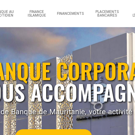
fessionnel
NQUE AU
FINANCE
PLACEMENTS
FINANCEMENTS
OTIDIEN
ISLAMIQUE
BANCAIRES
L
ANQUE CORPOR
OUS ACCOMPAG
 de Banque de Mauritanie, votre activité