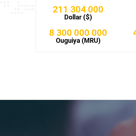
211 304 000
Dollar ($)
8 300 000 000
Ouguiya (MRU)