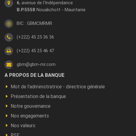
6
, avenue de l’Indépendance
B.P.5558
Nouakchott - Mauritanie
BIC : GBMCMRMR
(+222) 45 25 36 36
(+222) 45 25 46 47
gbm@gbm-mr.com
Footer
A PROPOS DE LA BANQUE
a
Mot de l'administratrice - directrice générale
propos
Présentation de la banque
Notre gouvernance
Nos engagements
Nos valeurs
RSE