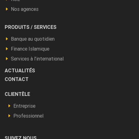
Nos agences
Footer
PRODUITS / SERVICES
Produits
Banque au quotidien
et
Finance Islamique
autres
Services à l’international
ACTUALITÉS
CONTACT
Footer
CLIENTÈLE
Vous
Entreprise
êtes
Professionnel
SUIVEZ NOUS