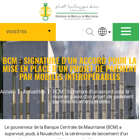
Aller
au
contenu
principal
Navigation
Rechercher
VOUS ÊTES
principale
Vous
êtes
BCM : SIGNATURE D’UN ACCORD POUR LA
MISE EN PLACE D’UN PROJET DE PAIEMENT
PAR MOBILES INTEROPÉRABLES
FIL
Accueil
Actualités
BCM : Signature d’un accord pour la
mise en place d’un projet de paiement
D'ARIANE
par mobiles interopérables
Le gouverneur de la Banque Centrale de Mauritanie (BCM) a
supervisé, jeudi, à Nouakchott, la cérémonie de lancement d’un