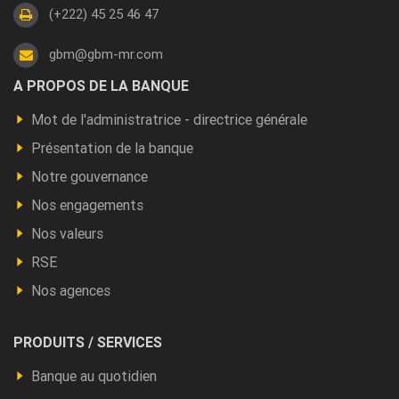
(+222) 45 25 46 47
gbm@gbm-mr.com
Footer
A PROPOS DE LA BANQUE
a
Mot de l'administratrice - directrice générale
propos
Présentation de la banque
Notre gouvernance
Nos engagements
Nos valeurs
RSE
Nos agences
Footer
PRODUITS / SERVICES
Produits
Banque au quotidien
et