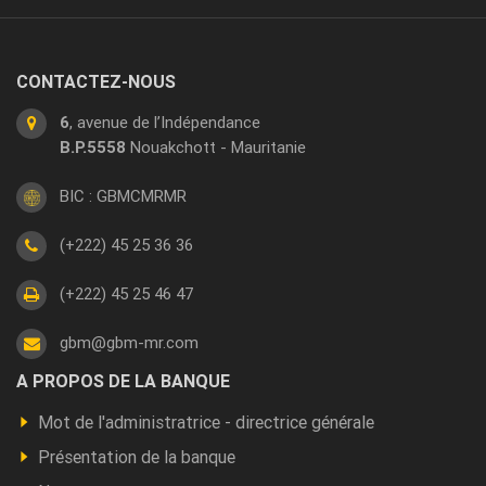
CONTACTEZ-NOUS
6
, avenue de l’Indépendance
B.P.5558
Nouakchott - Mauritanie
BIC : GBMCMRMR
(+222) 45 25 36 36
(+222) 45 25 46 47
gbm@gbm-mr.com
Footer
A PROPOS DE LA BANQUE
a
Mot de l'administratrice - directrice générale
propos
Présentation de la banque