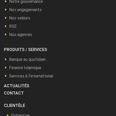
Notre gouvernance
Nos engagements
Nos valeurs
RSE
Nos agences
Footer
PRODUITS / SERVICES
Produits
Banque au quotidien
et
Finance Islamique
autres
Services à l’international
ACTUALITÉS
CONTACT
Footer
CLIENTÈLE
Vous
Entreprise