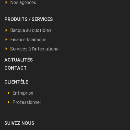
Nos agences
Footer
PRODUITS / SERVICES
Produits
Banque au quotidien
et
Finance Islamique
autres
Services à l’international
ACTUALITÉS
CONTACT
Footer
CLIENTÈLE
Vous
Entreprise
êtes
Professionnel
SUIVEZ NOUS