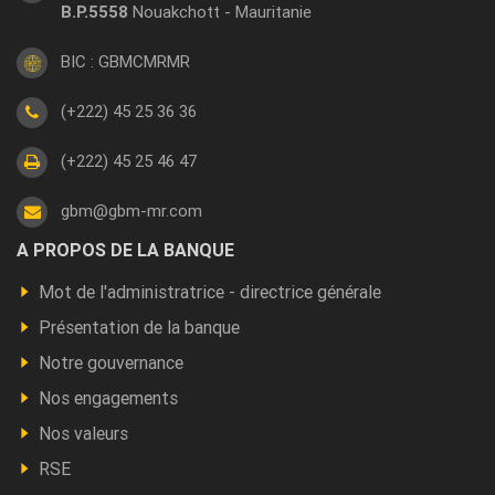
B.P.5558
Nouakchott - Mauritanie
BIC : GBMCMRMR
(+222) 45 25 36 36
(+222) 45 25 46 47
gbm@gbm-mr.com
Footer
A PROPOS DE LA BANQUE
a
Mot de l'administratrice - directrice générale
propos
Présentation de la banque
Notre gouvernance
Nos engagements
Nos valeurs
RSE