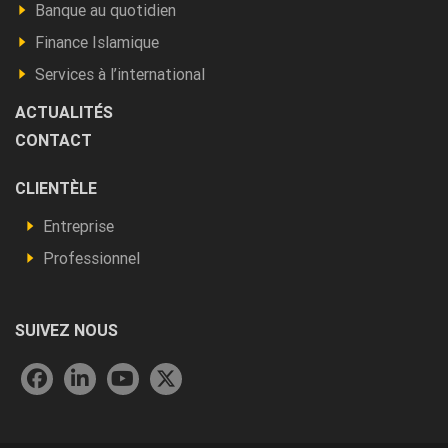
Produits
Banque au quotidien
et
Finance Islamique
autres
Services à l’international
ACTUALITÉS
CONTACT
Footer
CLIENTÈLE
Vous
Entreprise
êtes
Professionnel
SUIVEZ NOUS