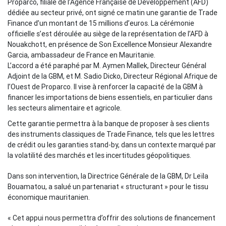
Proparco, filiale de l’Agence Française de Développement (AFD)
dédiée au secteur privé, ont signé ce matin une garantie de Trade
Finance d’un montant de 15 millions d’euros. La cérémonie
officielle s’est déroulée au siège de la représentation de l’AFD à
Nouakchott, en présence de Son Excellence Monsieur Alexandre
Garcia, ambassadeur de France en Mauritanie.
L’accord a été paraphé par M. Aymen Mallek, Directeur Général
Adjoint de la GBM, et M. Sadio Dicko, Directeur Régional Afrique de
l’Ouest de Proparco. Il vise à renforcer la capacité de la GBM à
financer les importations de biens essentiels, en particulier dans
les secteurs alimentaire et agricole.
Cette garantie permettra à la banque de proposer à ses clients
des instruments classiques de Trade Finance, tels que les lettres
de crédit ou les garanties stand-by, dans un contexte marqué par
la volatilité des marchés et les incertitudes géopolitiques.
Dans son intervention, la Directrice Générale de la GBM, Dr Leïla
Bouamatou, a salué un partenariat « structurant » pour le tissu
économique mauritanien.
« Cet appui nous permettra d’offrir des solutions de financement