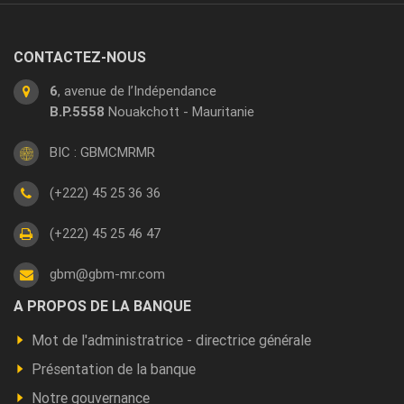
CONTACTEZ-NOUS
6
, avenue de l’Indépendance
B.P.5558
Nouakchott - Mauritanie
BIC : GBMCMRMR
(+222) 45 25 36 36
(+222) 45 25 46 47
gbm@gbm-mr.com
Footer
A PROPOS DE LA BANQUE
a
Mot de l'administratrice - directrice générale
propos
Présentation de la banque
Notre gouvernance