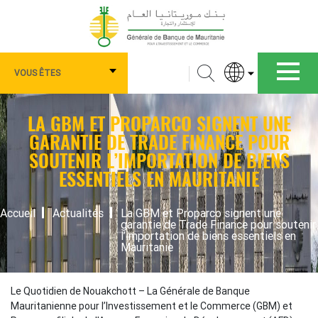
Aller
au
contenu
principal
Navigation
Rechercher
VOUS ÊTES
principale
Vous
LA GBM ET PROPARCO SIGNENT UNE
êtes
GARANTIE DE TRADE FINANCE POUR
SOUTENIR L’IMPORTATION DE BIENS
ESSENTIELS EN MAURITANIE
FIL
Accueil
Actualités
La GBM et Proparco signent une
garantie de Trade Finance pour soutenir
D'ARIANE
l’importation de biens essentiels en
Mauritanie
Le Quotidien de Nouakchott –
La Générale de Banque
Mauritanienne pour l’Investissement et le Commerce (GBM) et