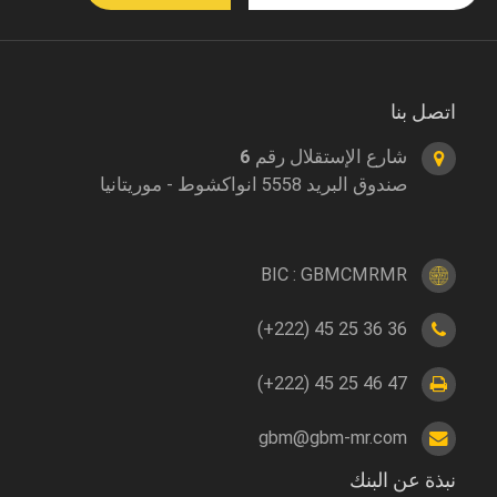
اتصل بنا
شارع الإستقلال رقم 6
صندوق البريد 5558 انواكشوط - موريتانيا
BIC : GBMCMRMR
(+222) 45 25 36 36
(+222) 45 25 46 47
gbm@gbm-mr.com
نبذة عن البنك
Footer