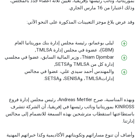
بموريتانيا، ونائب رئيسها بإفريقيا، تعيين ثلاثة أعضاء جدد بالمجلس،
وذلك اعتبارا من 16 مارس الجاري.
وقد عرض بلاغ موجز التعيينات المذكورة على النحو الآتي:
ليلى بوعماتو، رئيسة مجلس إدارة بنك موريتانيا العام
(GBM)، عضوة في مجلس إدارة TMLSA,
Thiam Djombar، وزير المالية السابق، عضوا في مجلسي
إدارة كل من TMLSA وSETSA,
والمهندس أحمد سيدي علي، عضوا في مجالس
إداراتTMLSA، وSENISA، وSETSA.
وبهذه المناسبة، صرح Andreas Mettler، رئيس مجلس إدارة فروع
KINROSS بموريتانيا ونائب رئيسها في إفريقيا، أن الشركة تتشرف
باستطاعتها استقطاب مترشحين بهذه السمعة للانضمام إلى مجالس
إدارتنا.
وأضاف أن تنوع مساراتهم وتكويناتهم الأكاديمية وكذا خبراتهم المهنية